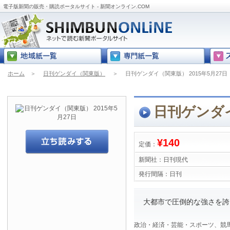
電子版新聞の販売・購読ポータルサイト - 新聞オンライン.COM
ホーム
＞
日刊ゲンダイ（関東版）
＞
日刊ゲンダイ（関東版） 2015年5月27日
日刊ゲンダイ
¥140
定価：
新聞社：
日刊現代
発行間隔：
日刊
大都市で圧倒的な強さを誇
政治・経済・芸能・スポーツ、競