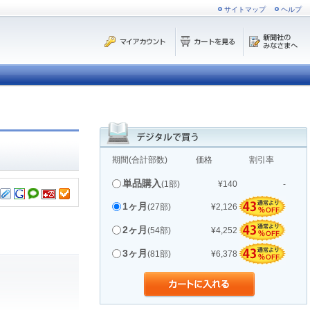
サイトマップ
ヘルプ
期間(合計部数)
価格
割引率
単品購入
(1部)
¥140
-
1ヶ月
(27部)
¥2,126
2ヶ月
(54部)
¥4,252
3ヶ月
(81部)
¥6,378