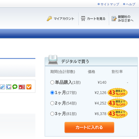
サイトマップ
ヘルプ
期間(合計部数)
価格
割引率
単品購入
(1部)
¥140
-
1ヶ月
(27部)
¥2,126
2ヶ月
(54部)
¥4,252
3ヶ月
(81部)
¥6,378