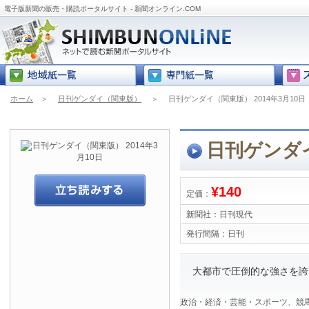
電子版新聞の販売・購読ポータルサイト - 新聞オンライン.COM
ホーム
＞
日刊ゲンダイ（関東版）
＞
日刊ゲンダイ（関東版） 2014年3月10日
日刊ゲンダイ
¥140
定価：
新聞社：
日刊現代
発行間隔：
日刊
大都市で圧倒的な強さを誇
政治・経済・芸能・スポーツ、競