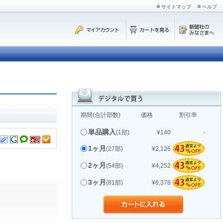
サイトマップ
ヘルプ
期間(合計部数)
価格
割引率
単品購入
(1部)
¥140
-
1ヶ月
(27部)
¥2,126
2ヶ月
(54部)
¥4,252
3ヶ月
(81部)
¥6,378