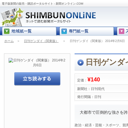
電子版新聞の販売・購読ポータルサイト - 新聞オンライン.COM
ホーム
＞
日刊ゲンダイ（関東版）
＞
日刊ゲンダイ（関東版） 2014年2月6日
日刊ゲンダイ
¥140
定価：
新聞社：
日刊現代
発行間隔：
日刊
大都市で圧倒的な強さを誇
政治・経済・芸能・スポーツ、競