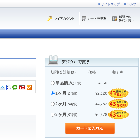
サイトマップ
ヘルプ
期間(合計部数)
価格
割引率
単品購入
(1部)
¥150
-
1ヶ月
(27部)
¥2,126
2ヶ月
(54部)
¥4,252
3ヶ月
(81部)
¥6,378