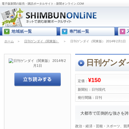
電子版新聞の販売・購読ポータルサイト - 新聞オンライン.COM
ホーム
＞
日刊ゲンダイ（関東版）
＞
日刊ゲンダイ（関東版） 2014年2月1日
日刊ゲンダイ
¥150
定価：
新聞社：
日刊現代
発行間隔：
日刊
大都市で圧倒的な強さを誇
政治・経済・芸能・スポーツ、競