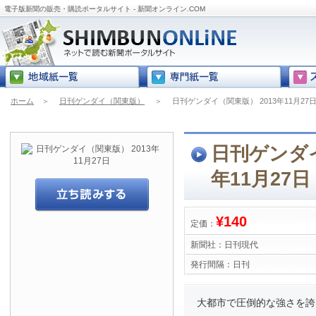
電子版新聞の販売・購読ポータルサイト - 新聞オンライン.COM
ホーム
＞
日刊ゲンダイ（関東版）
＞
日刊ゲンダイ（関東版） 2013年11月27
日刊ゲンダイ
年11月27日
¥140
定価：
新聞社：
日刊現代
発行間隔：
日刊
大都市で圧倒的な強さを誇