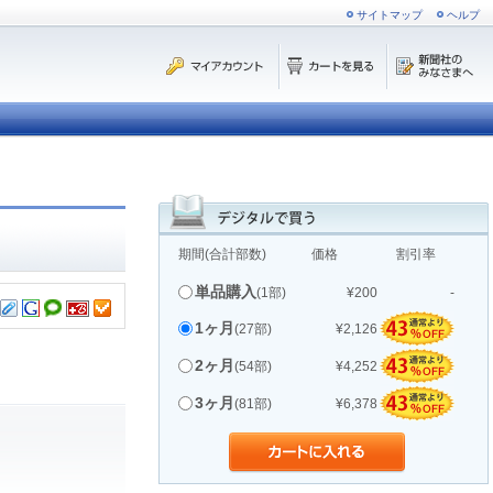
サイトマップ
ヘルプ
期間(合計部数)
価格
割引率
単品購入
(1部)
¥200
-
1ヶ月
(27部)
¥2,126
2ヶ月
(54部)
¥4,252
3ヶ月
(81部)
¥6,378