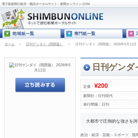
電子版新聞の販売・購読ポータルサイト - 新聞オンライン.COM
ホーム
＞
日刊ゲンダイ（関西版）
＞
日刊ゲンダイ（関西版） 2026年5月11日
日刊ゲンダイ
¥200
定価：
新聞社：
日刊現代
発行間隔：
日刊
大都市で圧倒的な強さを誇る
政治・経済・芸能・スポーツ、競