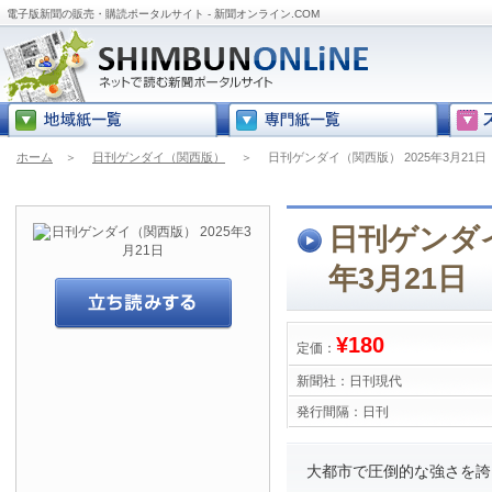
電子版新聞の販売・購読ポータルサイト - 新聞オンライン.COM
ホーム
＞
日刊ゲンダイ（関西版）
＞
日刊ゲンダイ（関西版） 2025年3月21日
日刊ゲンダイ
年3月21日
¥180
定価：
新聞社：
日刊現代
発行間隔：
日刊
大都市で圧倒的な強さを誇る