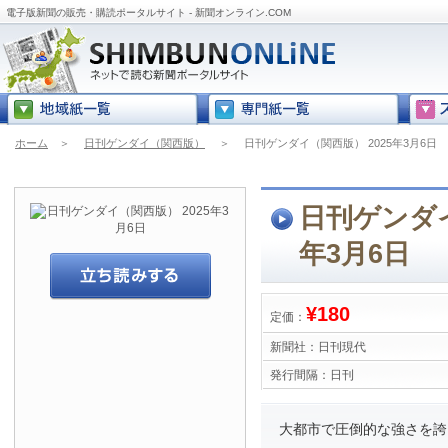
電子版新聞の販売・購読ポータルサイト - 新聞オンライン.COM
ホーム
＞
日刊ゲンダイ（関西版）
＞
日刊ゲンダイ（関西版） 2025年3月6日
日刊ゲンダイ
年3月6日
¥180
定価：
新聞社：
日刊現代
発行間隔：
日刊
大都市で圧倒的な強さを誇る