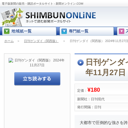
電子版新聞の販売・購読ポータルサイト - 新聞オンライン.COM
ホーム
＞
日刊ゲンダイ（関西版）
＞
日刊ゲンダイ（関西版） 2024年11月27
日刊ゲンダイ
年11月27日
¥180
定価：
新聞社：
日刊現代
発行間隔：
日刊
大都市で圧倒的な強さを誇る