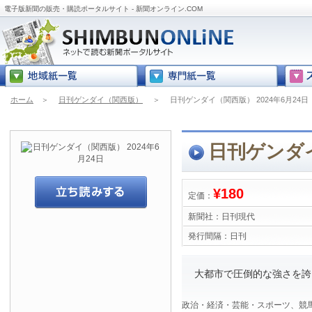
電子版新聞の販売・購読ポータルサイト - 新聞オンライン.COM
ホーム
＞
日刊ゲンダイ（関西版）
＞
日刊ゲンダイ（関西版） 2024年6月24日
日刊ゲンダイ
¥180
定価：
新聞社：
日刊現代
発行間隔：
日刊
大都市で圧倒的な強さを誇る
政治・経済・芸能・スポーツ、競