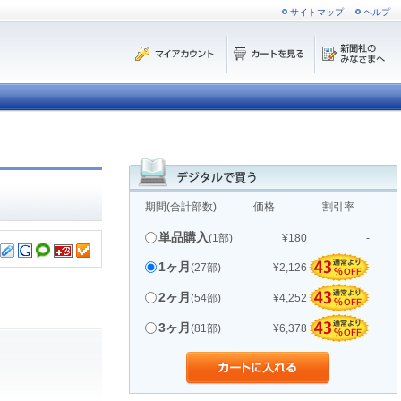
サイトマップ
ヘルプ
期間(合計部数)
価格
割引率
単品購入
(1部)
¥180
-
1ヶ月
(27部)
¥2,126
2ヶ月
(54部)
¥4,252
3ヶ月
(81部)
¥6,378