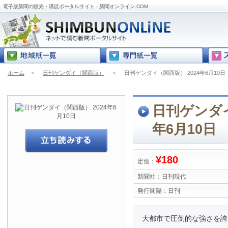
電子版新聞の販売・購読ポータルサイト - 新聞オンライン.COM
ホーム
＞
日刊ゲンダイ（関西版）
＞
日刊ゲンダイ（関西版） 2024年6月10日
日刊ゲンダイ
年6月10日
¥180
定価：
新聞社：
日刊現代
発行間隔：
日刊
大都市で圧倒的な強さを誇る