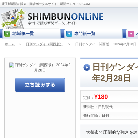
電子版新聞の販売・購読ポータルサイト - 新聞オンライン.COM
ホーム
＞
日刊ゲンダイ（関西版）
＞
日刊ゲンダイ（関西版） 2024年2月28日
日刊ゲンダイ
年2月28日
¥180
定価：
新聞社：
日刊現代
発行間隔：
日刊
大都市で圧倒的な強さを誇る