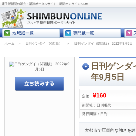
電子版新聞の販売・購読ポータルサイト - 新聞オンライン.COM
ホーム
＞
日刊ゲンダイ（関西版）
＞
日刊ゲンダイ（関西版） 2022年9月5日
日刊ゲンダイ
年9月5日
¥160
定価：
新聞社：
日刊現代
発行間隔：
日刊
大都市で圧倒的な強さを誇る