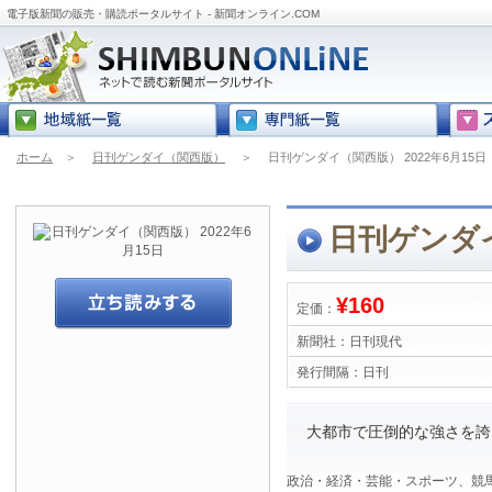
電子版新聞の販売・購読ポータルサイト - 新聞オンライン.COM
ホーム
＞
日刊ゲンダイ（関西版）
＞
日刊ゲンダイ（関西版） 2022年6月15日
日刊ゲンダイ
¥160
定価：
新聞社：
日刊現代
発行間隔：
日刊
大都市で圧倒的な強さを誇る
政治・経済・芸能・スポーツ、競