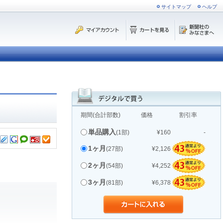
サイトマップ
ヘルプ
期間(合計部数)
価格
割引率
単品購入
(1部)
¥160
-
1ヶ月
(27部)
¥2,126
2ヶ月
(54部)
¥4,252
3ヶ月
(81部)
¥6,378