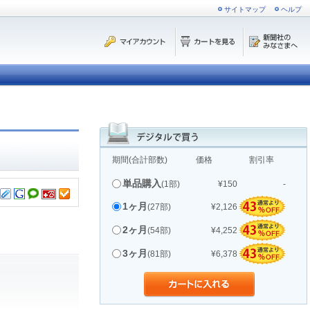
サイトマップ
ヘルプ
期間(合計部数)
価格
割引率
単品購入
(1部)
¥150
-
1ヶ月
(27部)
¥2,126
2ヶ月
(54部)
¥4,252
3ヶ月
(81部)
¥6,378