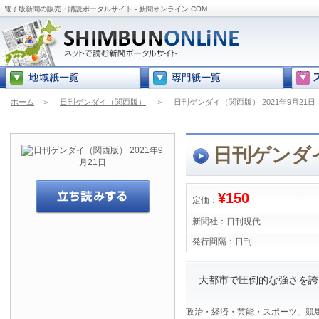
電子版新聞の販売・購読ポータルサイト - 新聞オンライン.COM
ホーム
＞
日刊ゲンダイ（関西版）
＞
日刊ゲンダイ（関西版） 2021年9月21日
日刊ゲンダイ
¥150
定価：
新聞社：
日刊現代
発行間隔：
日刊
大都市で圧倒的な強さを誇る
政治・経済・芸能・スポーツ、競