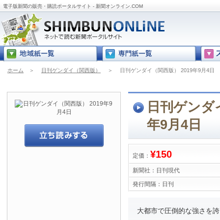
電子版新聞の販売・購読ポータルサイト - 新聞オンライン.COM
ホーム
＞
日刊ゲンダイ（関西版）
＞
日刊ゲンダイ（関西版） 2019年9月4日
日刊ゲンダイ
年9月4日
¥150
定価：
新聞社：
日刊現代
発行間隔：
日刊
大都市で圧倒的な強さを誇る