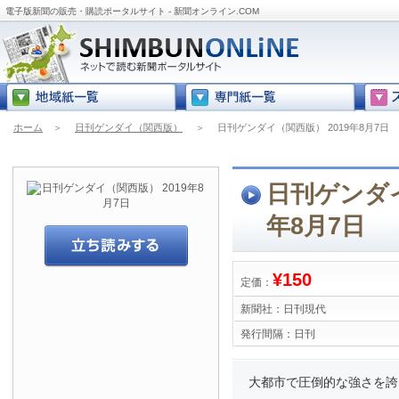
電子版新聞の販売・購読ポータルサイト - 新聞オンライン.COM
ホーム
＞
日刊ゲンダイ（関西版）
＞
日刊ゲンダイ（関西版） 2019年8月7日
日刊ゲンダイ
年8月7日
¥150
定価：
新聞社：
日刊現代
発行間隔：
日刊
大都市で圧倒的な強さを誇る