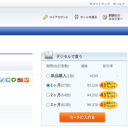
サイトマップ
ヘルプ
期間(合計部数)
価格
割引率
単品購入
(1部)
¥150
-
1ヶ月
(27部)
¥2,126
2ヶ月
(54部)
¥4,252
3ヶ月
(81部)
¥6,378