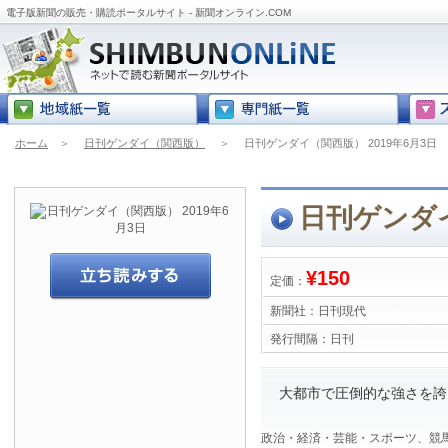
電子版新聞の販売・購読ポータルサイト - 新聞オンライン.COM
ホーム
＞
日刊ゲンダイ（関西版）
＞
日刊ゲンダイ（関西版） 2019年6月3日
日刊ゲンダイ
¥150
定価：
新聞社：
日刊現代
発行間隔：
日刊
大都市で圧倒的な強さを誇る
政治・経済・芸能・スポーツ、競