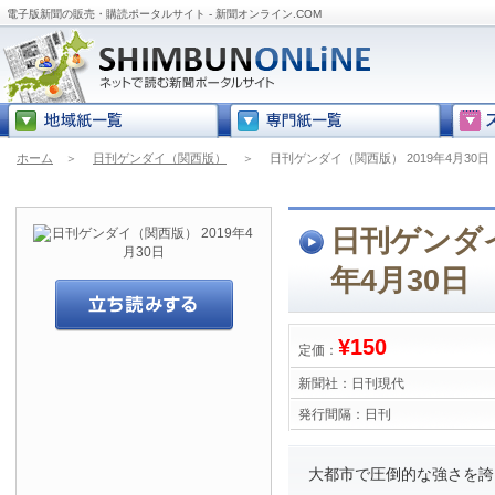
電子版新聞の販売・購読ポータルサイト - 新聞オンライン.COM
ホーム
＞
日刊ゲンダイ（関西版）
＞
日刊ゲンダイ（関西版） 2019年4月30日
日刊ゲンダイ
年4月30日
¥150
定価：
新聞社：
日刊現代
発行間隔：
日刊
大都市で圧倒的な強さを誇る