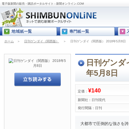
電子版新聞の販売・購読ポータルサイト - 新聞オンライン.COM
ホーム
＞
日刊ゲンダイ（関西版）
＞
日刊ゲンダイ（関西版） 2018年5月8日
日刊ゲンダイ
年5月8日
¥140
定価：
新聞社：
日刊現代
発行間隔：
日刊
大都市で圧倒的な強さを誇る