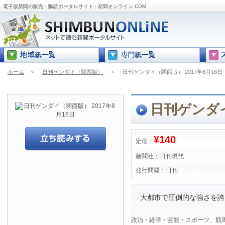
電子版新聞の販売・購読ポータルサイト - 新聞オンライン.COM
ホーム
＞
日刊ゲンダイ（関西版）
＞
日刊ゲンダイ（関西版） 2017年8月16日
日刊ゲンダイ
¥140
定価：
新聞社：
日刊現代
発行間隔：
日刊
大都市で圧倒的な強さを誇る
政治・経済・芸能・スポーツ、競