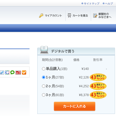
サイトマップ
ヘルプ
期間(合計部数)
価格
割引率
単品購入
(1部)
¥140
-
1ヶ月
(27部)
¥2,126
2ヶ月
(54部)
¥4,252
3ヶ月
(81部)
¥6,378