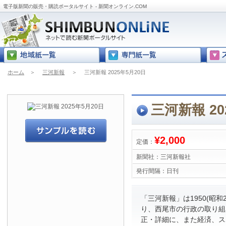
電子版新聞の販売・購読ポータルサイト - 新聞オンライン.COM
ホーム
＞
三河新報
＞
三河新報 2025年5月20日
三河新報 20
¥2,000
定価：
新聞社：
三河新報社
発行間隔：
日刊
「三河新報」は1950(昭和
り、西尾市の行政の取り組
正・詳細に、また経済、ス