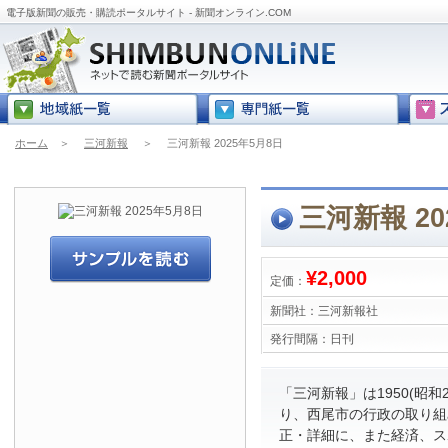
電子版新聞の販売・購読ポータルサイト - 新聞オンライン.COM
ホーム
＞
三河新報
＞
三河新報 2025年5月8日
三河新報 20
¥2,000
定価：
新聞社：
三河新報社
発行間隔：
日刊
「三河新報」は1950(昭和
り、西尾市の行政の取り組
正・詳細に、また経済、ス