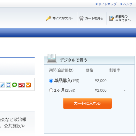
サイトマップ
ヘルプ
期間(合計部数)
価格
割引率
単品購入
(1部)
¥2,000
-
1ヶ月
(25部)
¥2,000
-
議会など政治報
。公共施設や