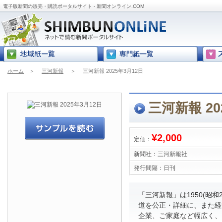
電子版新聞の販売・購読ポータルサイト - 新聞オンライン.COM
ホーム
＞
三河新報
＞
三河新報 2025年3月12日
三河新報 20
¥2,000
定価：
新聞社：
三河新報社
発行間隔：
日刊
「三河新報」は1950(昭
道を公正・詳細に、また経
企業、ご家庭など幅広く、