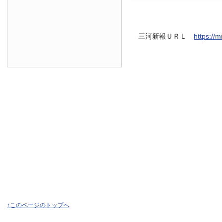
三河新報ＵＲＬ
https://
↑このページのトップへ