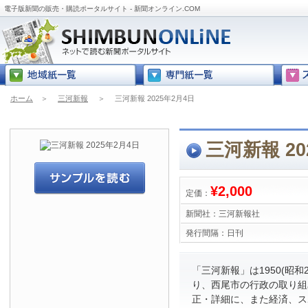
電子版新聞の販売・購読ポータルサイト - 新聞オンライン.COM
ホーム
＞
三河新報
＞
三河新報 2025年2月4日
三河新報 20
¥2,000
定価：
新聞社：
三河新報社
発行間隔：
日刊
「三河新報」は1950(昭和
り、西尾市の行政の取り組
正・詳細に、また経済、ス