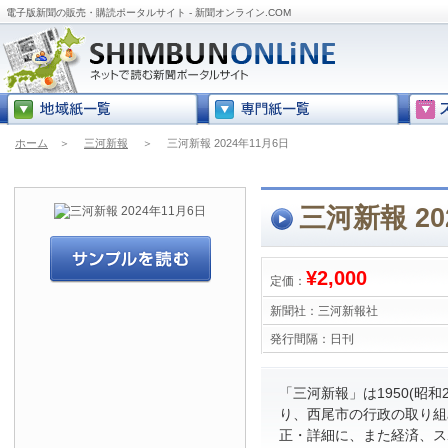
電子版新聞の販売・購読ポータルサイト - 新聞オンライン.COM
ホーム
＞
三河新報
＞
三河新報 2024年11月6日
三河新報 20
¥2,000
定価：
新聞社：
三河新報社
発行間隔：
日刊
「三河新報」は1950(昭和
り、西尾市の行政の取り組
正・詳細に、また経済、ス