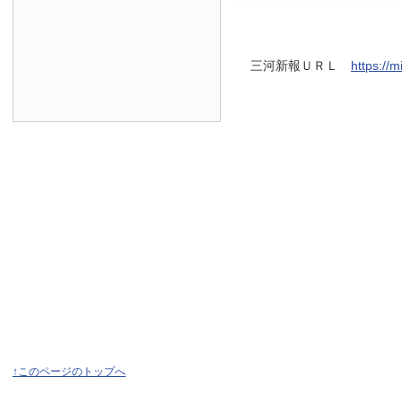
三河新報ＵＲＬ
https://
↑このページのトップへ