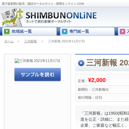
電子版新聞の販売・購読ポータルサイト - 新聞オンライン.COM
ホーム
＞
三河新報
＞
三河新報 2021年11月17日
三河新報 20
¥2,000
定価：
新聞社：
三河新報社
発行間隔：
日刊
「三河新報」は1950(昭
道を公正・詳細に、また経
企業、ご家庭など幅広く、