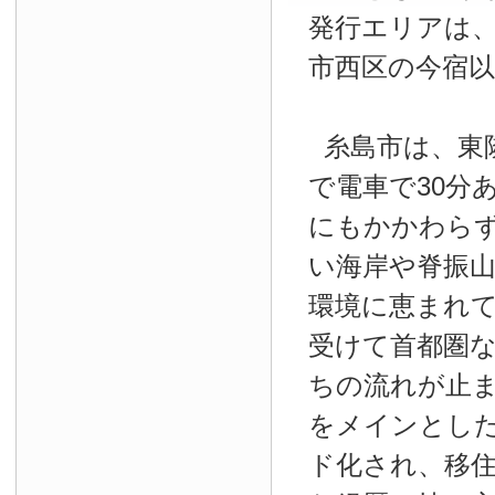
発行エリアは
市西区の今宿以
糸島市は、東
で電車で
30
分
にもかかわら
い海岸や脊振
環境に恵まれ
受けて首都圏
ちの流れが止
をメインとし
ド化され、移