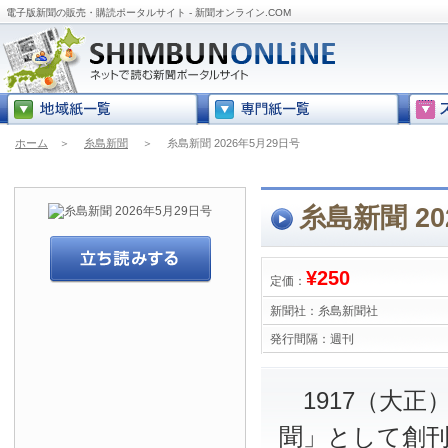
電子版新聞の販売・購読ポータルサイト - 新聞オンライン.COM
ホーム
＞
糸島新聞
＞
糸島新聞 2026年5月29日号
糸島新聞 20
¥250
定価：
新聞社：
糸島新聞社
発行間隔：
週刊
1917
（大正
聞」として創