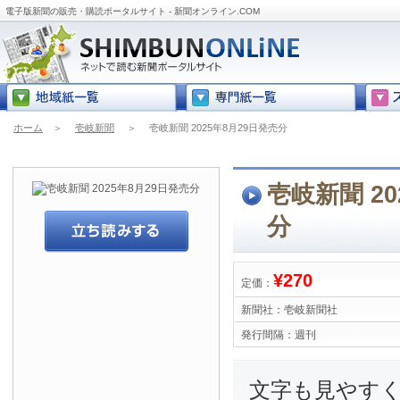
電子版新聞の販売・購読ポータルサイト - 新聞オンライン.COM
ホーム
＞
壱岐新聞
＞
壱岐新聞 2025年8月29日発売分
壱岐新聞 20
分
¥270
定価：
新聞社：
壱岐新聞社
発行間隔：
週刊
文字も見やす