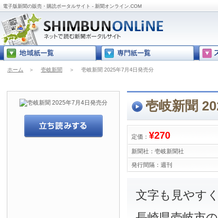
電子版新聞の販売・購読ポータルサイト - 新聞オンライン.COM
ホーム
＞
壱岐新聞
＞
壱岐新聞 2025年7月4日発売分
壱岐新聞 2
¥270
定価：
新聞社：
壱岐新聞社
発行間隔：
週刊
文字も見やす
長崎県壱岐市