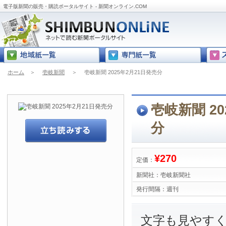
電子版新聞の販売・購読ポータルサイト - 新聞オンライン.COM
ホーム
＞
壱岐新聞
＞
壱岐新聞 2025年2月21日発売分
壱岐新聞 20
分
¥270
定価：
新聞社：
壱岐新聞社
発行間隔：
週刊
文字も見やす