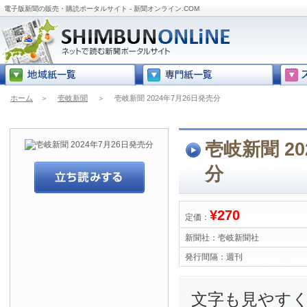
電子版新聞の販売・購読ポータルサイト - 新聞オンライン.COM
ホーム
＞
壱岐新聞
＞
壱岐新聞 2024年7月26日発売分
壱岐新聞 20
分
¥270
定価：
新聞社：
壱岐新聞社
発行間隔：
週刊
文字も見やす