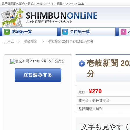
電子版新聞の販売・購読ポータルサイト - 新聞オンライン.COM
ホーム
＞
壱岐新聞
＞
壱岐新聞 2023年9月15日発売分
壱岐新聞 20
分
¥270
定価：
新聞社：
壱岐新聞社
発行間隔：
週刊
文字も見やす