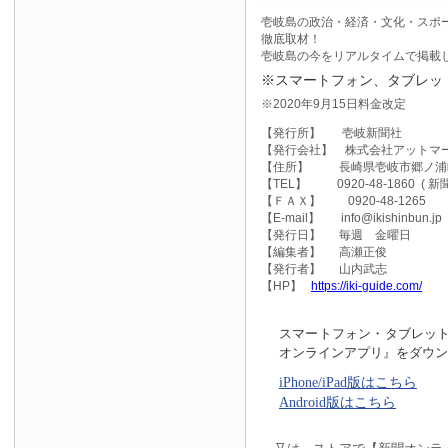
壱岐島の政治・経済・文化・スポ
徹底取材！
壱岐島の今をリアルタイムで掲載
※スマートフォン、タブレッ
※2020年9月15日料金改定
【発行所】 壱岐新聞社
【発行会社】 株式会社アットマ
【住所】 長崎県壱岐市郷ノ浦町東
【TEL】 0920-48-1860 ( 
【ＦＡＸ】 0920-48-1265
【E-mail】 info@ikishinbun.jp
【発行日】 毎週 金曜日
【編集者】 高瀬正俊
【発行者】 山内武志
【HP】
https://iki-guide.com/
スマートフォン・タブレッ
オンラインアプリ』をダウ
iPhone/iPad版はこちら
Android版はこちら