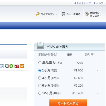
サイトマップ
ヘルプ
期間(合計部数)
価格
割引率
単品購入
(1部)
¥270
-
1ヶ月
(4部)
¥1,000
-
3ヶ月
(12部)
¥2,600
-
6ヶ月
(24部)
¥5,200
-
12ヶ月
(48部)
¥10,400
-