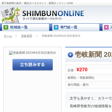
電子版新聞の販売・購読ポータルサイト - 新聞オンライン.COM
ホーム
＞
壱岐新聞
＞
壱岐新聞 2023年6月30日発売分
壱岐新聞 20
¥270
定価：
新聞社：
壱岐新聞社
発行間隔：
週刊
文字も見やすく、カラーで
長崎県壱岐市の地域情報を