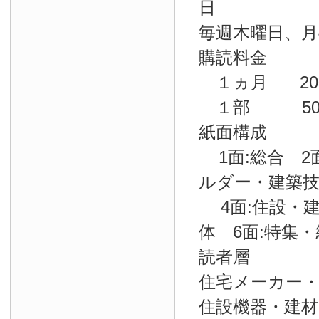
日
毎週木曜日、月
購読料金
１ヵ月 200
１部 500
紙面構成
1面:総合 2面
ルダー・建築
4面:住設・建
体 6面:特集
読者層
住宅メーカー・
住設機器・建材