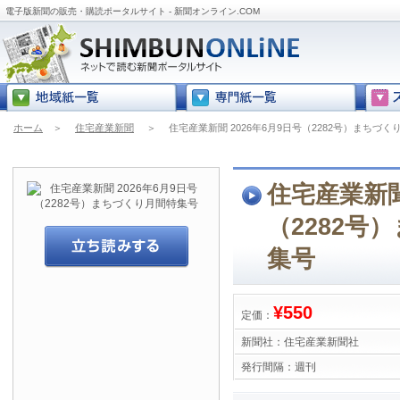
電子版新聞の販売・購読ポータルサイト - 新聞オンライン.COM
ホーム
＞
住宅産業新聞
＞
住宅産業新聞 2026年6月9日号（2282号）まちづ
住宅産業新聞
（2282号
集号
¥550
定価：
新聞社：
住宅産業新聞社
発行間隔：
週刊