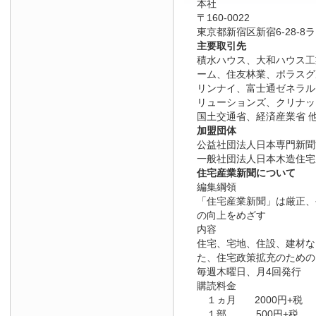
本社
〒160-0022
東京都新宿区新宿6-28-8
主要取引先
積水ハウス、大和ハウス工
ーム、住友林業、ポラスグ
リンナイ、富士通ゼネラル、
リューションズ、クリナッ
国土交通省、経済産業省 他
加盟団体
公益社団法人日本専門新聞
一般社団法人日本木造住宅
住宅産業新聞について
編集綱領
「住宅産業新聞」は厳正、
の向上をめざす
内容
住宅、宅地、住設、建材な
た、住宅政策拡充のため
毎週木曜日、月4回発行
購読料金
１ヵ月 2000円+税
１部 500円+税