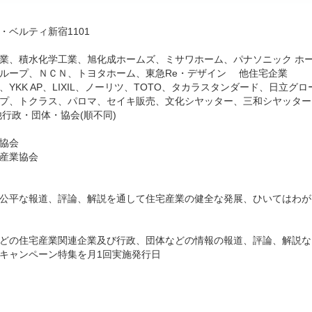
ラ・ベルティ新宿1101
業、積水化学工業、旭化成ホームズ、ミサワホーム、パナソニック ホ
ループ、ＮＣＮ、トヨタホーム、東急Re・デザイン 他住宅企業
YKK AP、LIXIL、ノーリツ、TOTO、タカラスタンダード、日立グ
プ、トクラス、パロマ、セイキ販売、文化シヤッター、三和シヤッター
行政・団体・協会(順不同)
協会
産業協会
公平な報道、評論、解説を通して住宅産業の健全な発展、ひいてはわが
どの住宅産業関連企業及び行政、団体などの情報の報道、評論、解説な
のキャンペーン特集を月1回実施発行日