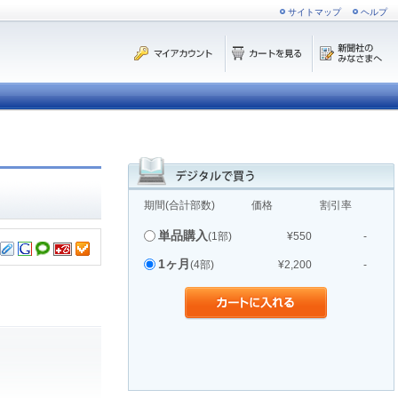
サイトマップ
ヘルプ
期間(合計部数)
価格
割引率
単品購入
(1部)
¥550
-
1ヶ月
(4部)
¥2,200
-