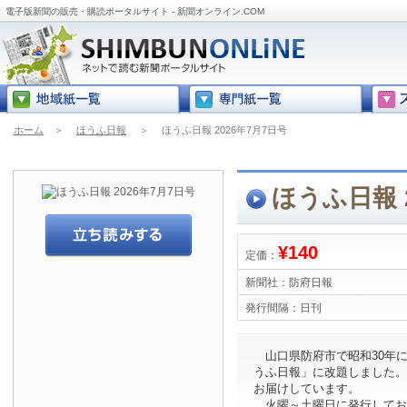
電子版新聞の販売・購読ポータルサイト - 新聞オンライン.COM
ホーム
＞
ほうふ日報
＞
ほうふ日報 2026年7月7日号
ほうふ日報 
¥140
定価：
新聞社：
防府日報
発行間隔：
日刊
山口県防府市で昭和30年に
うふ日報」に改題しました。
お届けしています。
火曜～土曜日に発行してお