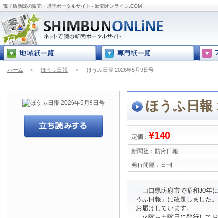
電子版新聞の販売・購読ポータルサイト - 新聞オンライン.COM
ホーム
＞
ほうふ日報
＞
ほうふ日報 2026年5月9日号
ほうふ日報 
¥140
定価：
新聞社：
防府日報
発行間隔：
日刊
山口県防府市で昭和30年に
うふ日報」に改題しました。
お届けしています。
火曜～土曜日に発行してお