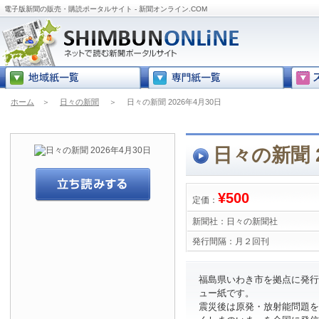
電子版新聞の販売・購読ポータルサイト - 新聞オンライン.COM
ホーム
＞
日々の新聞
＞
日々の新聞 2026年4月30日
日々の新聞 2
¥500
定価：
新聞社：
日々の新聞社
発行間隔：
月２回刊
福島県いわき市を拠点に発行
ュー紙です。
震災後は原発・放射能問題を