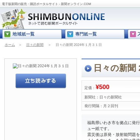
電子版新聞の販売・購読ポータルサイト - 新聞オンライン.COM
ホーム
＞
日々の新聞
＞
日々の新聞 2024年１月３１日
日々の新聞 
¥500
定価：
新聞社：
日々の新聞社
発行間隔：
月２回刊
福島県いわき市を拠点に発行
ュー紙です。
震災後は原発・放射能問題を