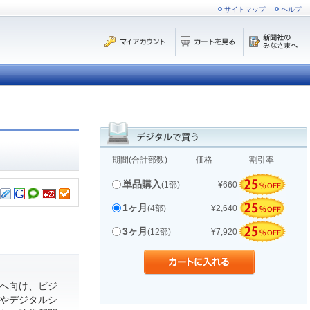
サイトマップ
ヘルプ
期間(合計部数)
価格
割引率
単品購入
(1部)
¥660
1ヶ月
(4部)
¥2,640
3ヶ月
(12部)
¥7,920
へ向け、ビジ
やデジタルシ