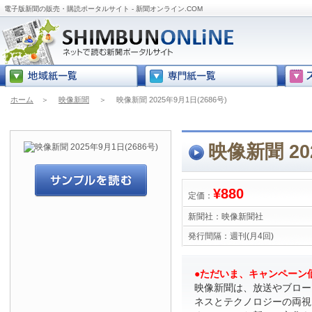
電子版新聞の販売・購読ポータルサイト - 新聞オンライン.COM
ホーム
＞
映像新聞
＞
映像新聞 2025年9月1日(2686号)
映像新聞 20
¥880
定価：
新聞社：
映像新聞社
発行間隔：
週刊(月4回)
●ただいま、キャンペーン価
映像新聞は、放送やブロー
ネスとテクノロジーの両視