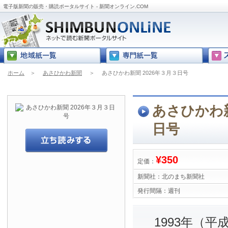
電子版新聞の販売・購読ポータルサイト - 新聞オンライン.COM
ホーム
＞
あさひかわ新聞
＞
あさひかわ新聞 2026年３月３日号
あさひかわ新
日号
¥350
定価：
新聞社：
北のまち新聞社
発行間隔：
週刊
1993年（平