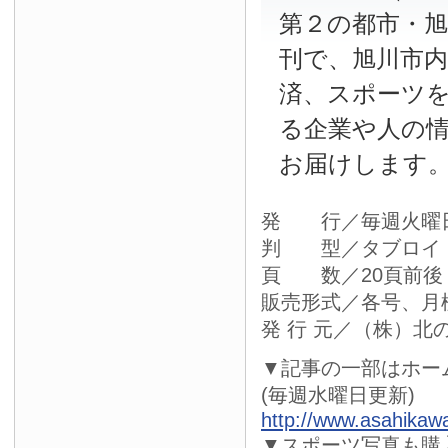
第２の都市・
刊で、旭川市
済、スポーツ
る企業や人の
お届けします
発 行／毎週火曜
判 型／タブロイ
頁 数／20頁前後
販売形式／各号、月
発 行 元／（株）北
▼記事の一部はホー
(毎週水曜日更新)
http://www.asahikaw
▼スポーツ写真も購