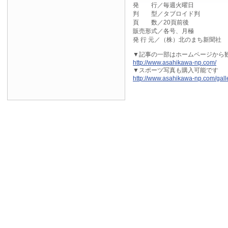
発 行／毎週火曜日
判 型／タブロイド判
頁 数／20頁前後
販売形式／各号、月極
発 行 元／（株）北のまち新聞社
▼記事の一部はホームページから観
http://www.asahikawa-np.com/
▼スポーツ写真も購入可能です
http://www.asahikawa-np.com/galle