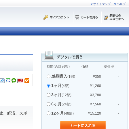
サイトマップ
ヘルプ
期間(合計部数)
価格
割引率
単品購入
(1部)
¥350
-
1ヶ月
(4部)
¥1,260
-
3ヶ月
(12部)
¥3,780
-
6ヶ月
(24部)
¥7,560
-
政、経済、スポ
12ヶ月
(48部)
¥15,120
-