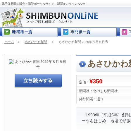
電子版新聞の販売・購読ポータルサイト - 新聞オンライン.COM
ホーム
＞
あさひかわ新聞
＞
あさひかわ新聞 2025年８月５日号
あさひかわ新
¥350
定価：
新聞社：
北のまち新聞社
発行間隔：
週刊
1993年（平成5年）創
ーツをはじめ、地場で頑張