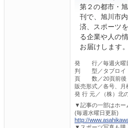
第２の都市・
刊で、旭川市
済、スポーツ
る企業や人の
お届けします
発 行／毎週火曜
判 型／タブロイ
頁 数／20頁前後
販売形式／各号、月
発 行 元／（株）北
▼記事の一部はホー
(毎週水曜日更新)
http://www.asahikaw
▼スポーツ写真も購