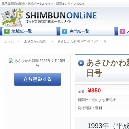
電子版新聞の販売・購読ポータルサイト - 新聞オンライン.COM
ホーム
＞
あさひかわ新聞
＞
あさひかわ新聞 2025年７月15日号
あさひかわ新
日号
¥350
定価：
新聞社：
北のまち新聞社
発行間隔：
週刊
1993年（平