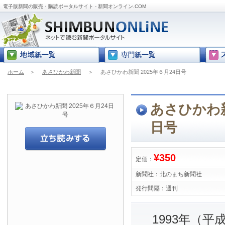
電子版新聞の販売・購読ポータルサイト - 新聞オンライン.COM
ホーム
＞
あさひかわ新聞
＞
あさひかわ新聞 2025年６月24日号
あさひかわ新
日号
¥350
定価：
新聞社：
北のまち新聞社
発行間隔：
週刊
1993年（平