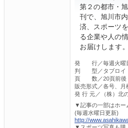
第２の都市・
刊で、旭川市
済、スポーツ
る企業や人の
お届けします
発 行／毎週火曜
判 型／タブロイ
頁 数／20頁前後
販売形式／各号、月
発 行 元／（株）北
▼記事の一部はホー
(毎週水曜日更新)
http://www.asahikaw
▼スポーツ写真も購