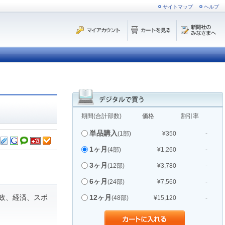
サイトマップ
ヘルプ
期間(合計部数)
価格
割引率
単品購入
(1部)
¥350
-
1ヶ月
(4部)
¥1,260
-
3ヶ月
(12部)
¥3,780
-
6ヶ月
(24部)
¥7,560
-
政、経済、スポ
12ヶ月
(48部)
¥15,120
-