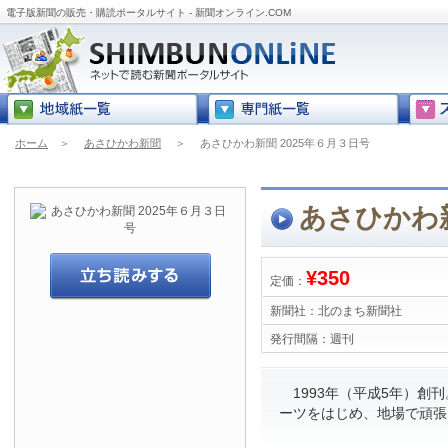
電子版新聞の販売・購読ポータルサイト - 新聞オンライン.COM
ホーム
＞
あさひかわ新聞
＞
あさひかわ新聞 2025年６月３日号
あさひかわ新
¥350
定価：
新聞社：
北のまち新聞社
発行間隔：
週刊
1993年（平成5年）創
ーツをはじめ、地場で頑張