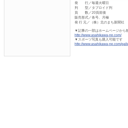
発 行／毎週火曜日
判 型／タブロイド判
頁 数／20頁前後
販売形式／各号、月極
発 行 元／（株）北のまち新聞社
▼記事の一部はホームページから観
http://www.asahikawa-np.com/
▼スポーツ写真も購入可能です
http://www.asahikawa-np.com/galle