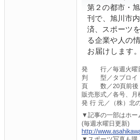
第２の都市・
刊で、旭川市
済、スポーツ
る企業や人の
お届けします
発 行／毎週火曜
判 型／タブロイ
頁 数／20頁前後
販売形式／各号、月
発 行 元／（株）北
▼記事の一部はホー
(毎週水曜日更新)
http://www.asahikaw
▼スポーツ写真も購