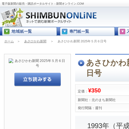
電子版新聞の販売・購読ポータルサイト - 新聞オンライン.COM
ホーム
＞
あさひかわ新聞
＞
あさひかわ新聞 2025年５月６日号
あさひかわ新
日号
¥350
定価：
新聞社：
北のまち新聞社
発行間隔：
週刊
1993年（平