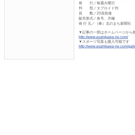
発 行／毎週火曜日
判 型／タブロイド判
頁 数／20頁前後
販売形式／各号、月極
発 行 元／（株）北のまち新聞社
▼記事の一部はホームページから観
http://www.asahikawa-np.com/
▼スポーツ写真も購入可能です
http://www.asahikawa-np.com/galle