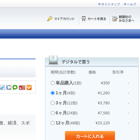
サイトマップ
ヘルプ
期間(合計部数)
価格
割引率
単品購入
(1部)
¥350
-
1ヶ月
(4部)
¥1,260
-
3ヶ月
(12部)
¥3,780
-
6ヶ月
(24部)
¥7,560
-
政、経済、スポ
12ヶ月
(48部)
¥15,120
-