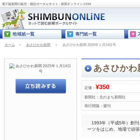
電子版新聞の販売・購読ポータルサイト - 新聞オンライン.COM
ホーム
＞
あさひかわ新聞
＞
あさひかわ新聞 2025年１月14日号
あさひかわ新
¥350
定価：
新聞社：
北のまち新聞社
発行間隔：
週刊
1993年（平成5年）創
ーツをはじめ、地場で頑張