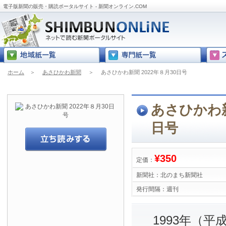
電子版新聞の販売・購読ポータルサイト - 新聞オンライン.COM
ホーム
＞
あさひかわ新聞
＞
あさひかわ新聞 2022年８月30日号
あさひかわ新
日号
¥350
定価：
新聞社：
北のまち新聞社
発行間隔：
週刊
1993年（平