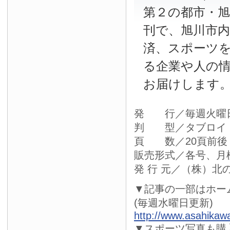
第２の都市・
刊で、旭川市
済、スポーツ
る企業や人の
お届けします
発 行／毎週火曜
判 型／タブロイ
頁 数／20頁前後
販売形式／各号、月
発 行 元／（株）北
▼記事の一部はホー
(毎週水曜日更新)
http://www.asahikaw
▼スポーツ写真も購