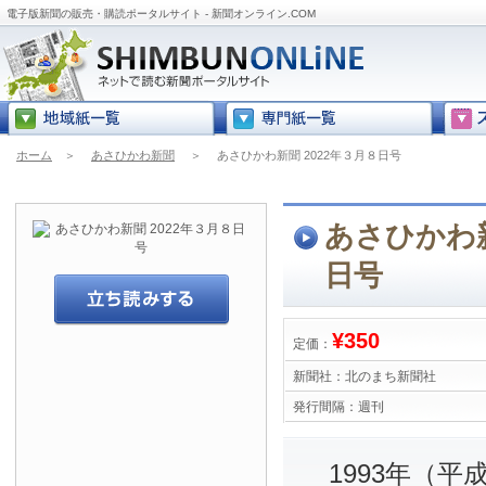
電子版新聞の販売・購読ポータルサイト - 新聞オンライン.COM
ホーム
＞
あさひかわ新聞
＞
あさひかわ新聞 2022年３月８日号
あさひかわ新
日号
¥350
定価：
新聞社：
北のまち新聞社
発行間隔：
週刊
1993年（平