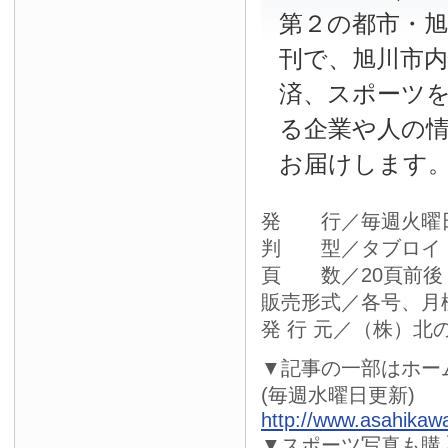
第２の都市・
刊で、旭川市
済、スポーツ
る企業や人の
お届けします
発 行／毎週火曜
判 型／タブロイ
頁 数／20頁前後
販売形式／各号、月
発 行 元／（株）北
▼記事の一部はホー
(毎週水曜日更新)
http://www.asahikaw
▼スポーツ写真も購